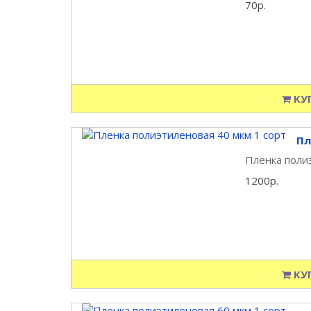
70р.
КУ
Пл
Пленка полиэ
1200р.
КУ